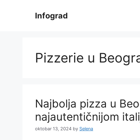
Skip
to
Infograd
content
Pizzerie u Beogr
Najbolja pizza u Be
najautentičnijom ita
oktobar 13, 2024
by
Selena