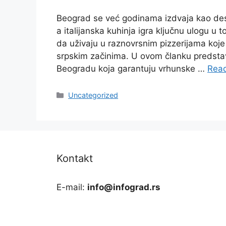
Beograd se već godinama izdvaja kao dest
a italijanska kuhinja igra ključnu ulogu u to
da uživaju u raznovrsnim pizzerijama koje
srpskim začinima. U ovom članku predsta
Beogradu koja garantuju vrhunske …
Rea
Categories
Uncategorized
Kontakt
E-mail:
info@infograd.rs