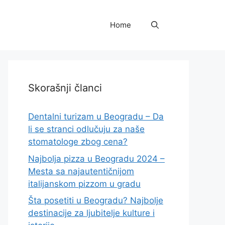
Home
Skorašnji članci
Dentalni turizam u Beogradu – Da
li se stranci odlučuju za naše
stomatologe zbog cena?
Najbolja pizza u Beogradu 2024 –
Mesta sa najautentičnijom
italijanskom pizzom u gradu
Šta posetiti u Beogradu? Najbolje
destinacije za ljubitelje kulture i