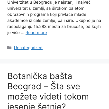
Univerzitet u Beogradu je najstariji i najveći
univerzitet u zemlji, sa širokom paletom
obrazovnih programa koji privlače mlade
akademce iz cele zemlje, pa i šire. Ukupno je na
raspolaganju 15.283 mesta za brucoše, od kojih
je više …
Read more
Categories
Uncategorized
Botanička bašta
Beograd – Šta sve
možete videti tokom
jesenje šetnje?