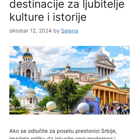
destinacije za ljubitelje
kulture i istorije
oktobar 12, 2024
by
Selena
Ako se odlučite za posetu prestonici Srbije,
imaćete priliku da iskusite spoj modernog i