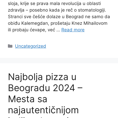
sloja, krije se prava mala revolucija u oblasti
zdravlja – posebno kada je reč o stomatologiji.
Stranci sve češće dolaze u Beograd ne samo da
obiđu Kalemegdan, prošetaju Knez Mihailovom
ili probaju ćevape, već …
Read more
Categories
Uncategorized
Najbolja pizza u
Beogradu 2024 –
Mesta sa
najautentičnijom