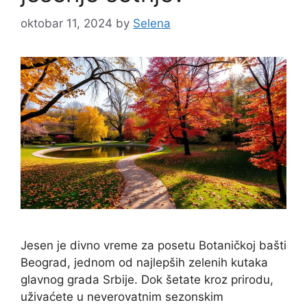
oktobar 11, 2024
by
Selena
Jesen je divno vreme za posetu Botaničkoj bašti
Beograd, jednom od najlepših zelenih kutaka
glavnog grada Srbije. Dok šetate kroz prirodu,
uživaćete u neverovatnim sezonskim