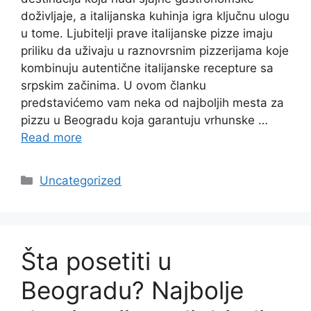
doživljaje, a italijanska kuhinja igra ključnu ulogu
u tome. Ljubitelji prave italijanske pizze imaju
priliku da uživaju u raznovrsnim pizzerijama koje
kombinuju autentične italijanske recepture sa
srpskim začinima. U ovom članku
predstavićemo vam neka od najboljih mesta za
pizzu u Beogradu koja garantuju vrhunske …
Read more
Categories
Uncategorized
Šta posetiti u
Beogradu? Najbolje