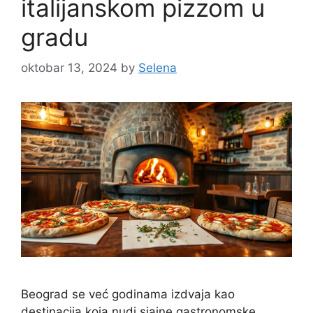
italijanskom pizzom u
gradu
oktobar 13, 2024
by
Selena
Beograd se već godinama izdvaja kao
destinacija koja nudi sjajne gastronomske