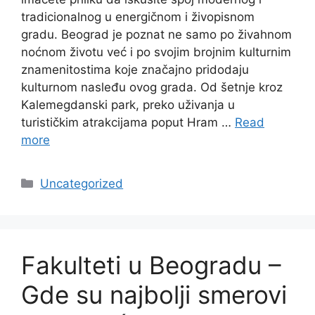
tradicionalnog u energičnom i živopisnom
gradu. Beograd je poznat ne samo po živahnom
noćnom životu već i po svojim brojnim kulturnim
znamenitostima koje značajno pridodaju
kulturnom nasleđu ovog grada. Od šetnje kroz
Kalemegdanski park, preko uživanja u
turističkim atrakcijama poput Hram …
Read
more
Categories
Uncategorized
Fakulteti u Beogradu –
Gde su najbolji smerovi