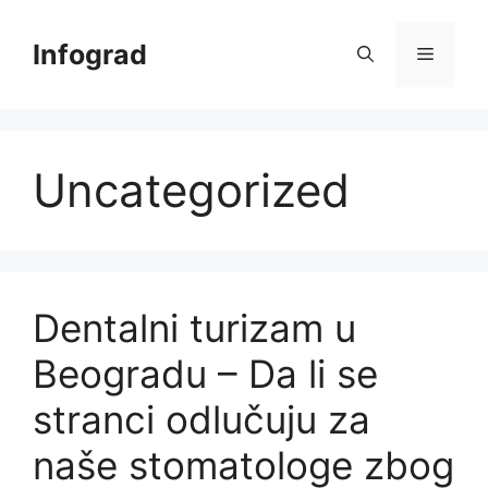
Skip
to
Infograd
Menu
content
Uncategorized
Dentalni turizam u
Beogradu – Da li se
stranci odlučuju za
naše stomatologe zbog