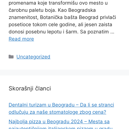
promenama koje transformišu ovo mesto u
čarobnu paletu boja. Kao Beogradska
znamenitost, Botanička bašta Beograd privlači
posetioce tokom cele godine, ali jesen zaista
donosi posebnu lepotu i šarm. Sa poznatim …
Read more
Categories
Uncategorized
Skorašnji članci
Dentalni turizam u Beogradu – Da li se stranci
odlučuju za naše stomatologe zbog cena?
Najbolja pizza u Beogradu 2024 – Mesta sa
najautentičnijom italijanskom pizzom u gradu